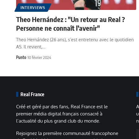
INTERVIEWS
Theo Hernández : "Un retour au Real ?
Personne ne connaît l’avenir"
Theo Hernández (26 ans), s’est entretenu avec le quotidien
AS. Il revient,…
Punto
10 février 2024
Real France
Créé et géré par des fans, Real France est le
A
premier média digital français consacré à
u
l’actualité du plus grand club du monde.
n
A
Rejoignez la première communauté francophone
m