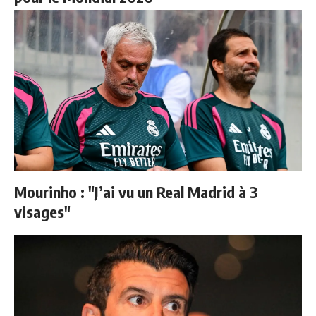
Mourinho : "J’ai vu un Real Madrid à 3
visages"