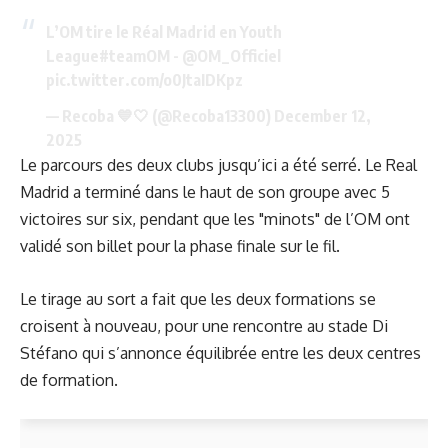
L’OM tire le Réal Madrid en Youth
League
#teamOM
-
@OM_Officiel
pic.twitter.com/o0JtaIDKpz
— Recoba 💙🤍 (@Recoba13300)
December 12,
2025
Le parcours des deux clubs jusqu’ici a été serré. Le Real
Madrid a terminé dans le haut de son groupe avec 5
victoires sur six, pendant que les "minots" de l’OM ont
validé son billet pour la phase finale sur le fil.
Le tirage au sort a fait que les deux formations se
croisent à nouveau, pour une rencontre au stade Di
Stéfano qui s’annonce équilibrée entre les deux centres
de formation.