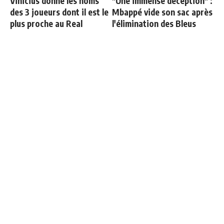
Vinicius donne les noms
"Une immense déception" :
des 3 joueurs dont il est le
Mbappé vide son sac après
plus proche au Real
l'élimination des Bleus
Communiqué officiel du
Officiel : Carlos Espi signe
Real Madrid sur Michael
au Real Madrid
Olise