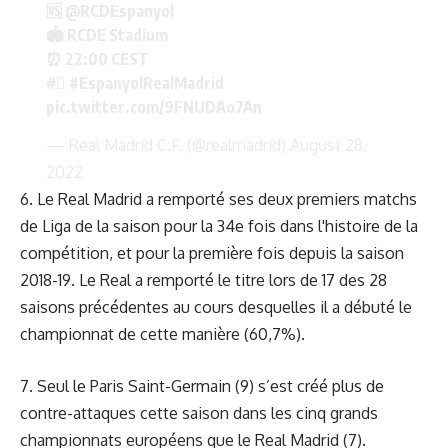
🆚
@RCDEspanyol
🏟 RCDE Stadium
⏰ 22:00 CEST
#⃣
#EspanyolRealMadrid
pic.twitter.com/9FNUDAo7An
— Real Madrid C.F. (@realmadrid)
August 28,
2022
6. Le Real Madrid a remporté ses deux premiers matchs
de Liga de la saison pour la 34e fois dans l'histoire de la
compétition, et pour la première fois depuis la saison
2018-19. Le Real a remporté le titre lors de 17 des 28
saisons précédentes au cours desquelles il a débuté le
championnat de cette manière (60,7%).
7. Seul le Paris Saint-Germain (9) s’est créé plus de
contre-attaques cette saison dans les cinq grands
championnats européens que le Real Madrid (7).