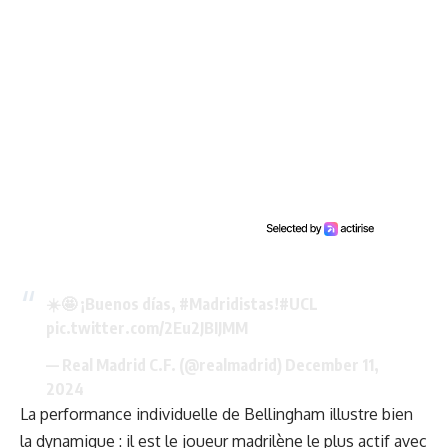
☀️🤩 ¡Buenos días,
#Madridistas
!
#UCL
pic.twitter.com/2Eu2JBIJMM
— Real Madrid C.F. (@realmadrid)
December 11,
2024
La performance individuelle de Bellingham illustre bien
la dynamique : il est le joueur madrilène le plus actif avec