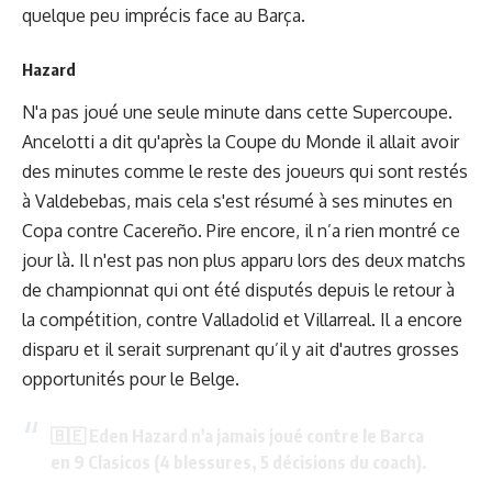
quelque peu imprécis face au Barça.
Hazard
N'a pas joué une seule minute dans cette Supercoupe.
Ancelotti a dit qu'après la Coupe du Monde il allait avoir
des minutes comme le reste des joueurs qui sont restés
à Valdebebas, mais cela s'est résumé à ses minutes en
Copa contre Cacereño. Pire encore, il n’a rien montré ce
jour là. Il n'est pas non plus apparu lors des deux matchs
de championnat qui ont été disputés depuis le retour à
la compétition, contre Valladolid et Villarreal. Il a encore
disparu et il serait surprenant qu’il y ait d'autres grosses
opportunités pour le Belge.
🇧🇪 Eden Hazard n'a jamais joué contre le Barca
en 9 Clasicos (4 blessures, 5 décisions du coach).