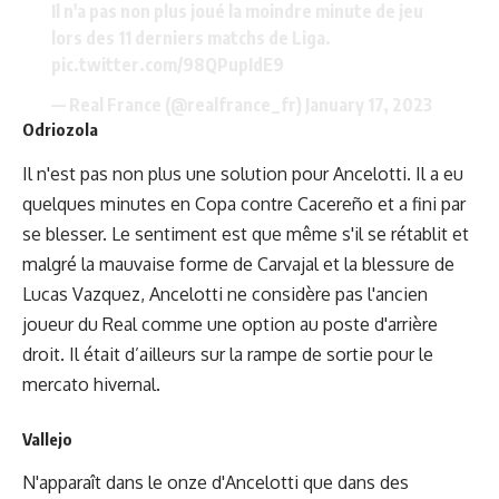
Il n'a pas non plus joué la moindre minute de jeu
lors des 11 derniers matchs de Liga.
pic.twitter.com/98QPupIdE9
— Real France (@realfrance_fr)
January 17, 2023
Odriozola
Il n'est pas non plus une solution pour Ancelotti. Il a eu
quelques minutes en Copa contre Cacereño et a fini par
se blesser. Le sentiment est que même s'il se rétablit et
malgré la mauvaise forme de Carvajal et la blessure de
Lucas Vazquez, Ancelotti ne considère pas l'ancien
joueur du Real comme une option au poste d'arrière
droit. Il était d’ailleurs sur la rampe de sortie pour le
mercato hivernal.
Vallejo
N'apparaît dans le onze d'Ancelotti que dans des