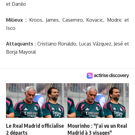
et Danilo
Milieux :
Kroos, James, Casemiro, Kovacic, Modric et
Isco
Attaquants :
Cristiano Ronaldo, Lucas Vázquez, Jesé et
Borja Mayoral
Le Real Madrid officialise
Mourinho : "J’ai vu un Real
2 départs
Madrid à 3 visages"