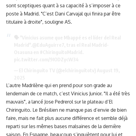
sont sceptiques quant à sa capacité à s’imposer à ce
poste à Madrid. "C’est Dani Carvajal qui finira par être
titulaire à droite", souligne AS.
🗣️ "Vinicius asume que Mbappé es el líder del Real
Madrid".
@EduAguirre7
, tras el Real Madrid-
Osasuna en
#ChiringuitoMadrid
.
pic.twitter.com/9IODZycW34
— El Chiringuito TV (@elchiringuitotv)
August 19,
2025
L’autre Madrilène qui en prend pour son grade au
lendemain de ce match, c’est Vinicius Junior. "Il a été très
mauvais", a lancé Jose Pedrerol sur le plateau d’El
Chiringuito. Le Brésilien ne manque pas d’envie de bien
faire, mais ne fait plus aucune différence et semble déjà
reparti sur les mêmes bases malsaines de la dernière
saison. En Espagne, beaucoup s’inquiètent pour lui et