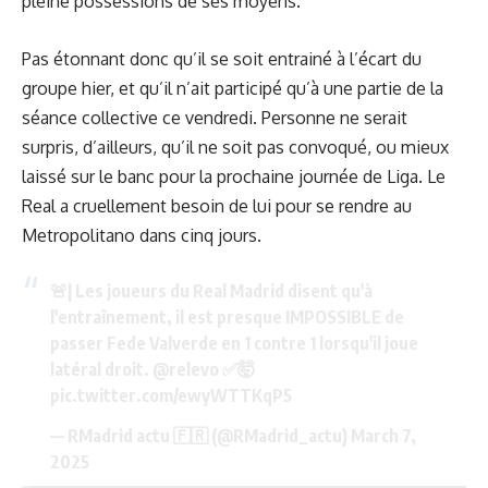
pleine possessions de ses moyens.
Pas étonnant donc qu’il se soit entrainé à l’écart du
groupe hier, et qu’il n’ait participé qu’à une partie de la
séance collective ce vendredi. Personne ne serait
surpris, d’ailleurs, qu’il ne soit pas convoqué, ou mieux
laissé sur le banc pour la prochaine journée de Liga. Le
Real a cruellement besoin de lui pour se rendre au
Metropolitano dans cinq jours.
🚨| Les joueurs du Real Madrid disent qu'à
l'entraînement, il est presque IMPOSSIBLE de
passer Fede Valverde en 1 contre 1 lorsqu'il joue
latéral droit.
@relevo
✅🤯
pic.twitter.com/ewyWTTKqP5
— RMadrid actu 🇫🇷 (@RMadrid_actu)
March 7,
2025