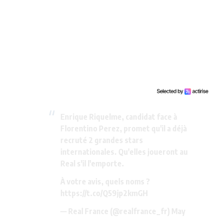
Enrique Riquelme, candidat face à
Florentino Perez, promet qu'il a déjà
recruté 2 grandes stars
internationales. Qu'elles joueront au
Real s'il l'emporte.
À votre avis, quels noms ?
https://t.co/Q59jp2kmGH
— Real France (@realfrance_fr)
May