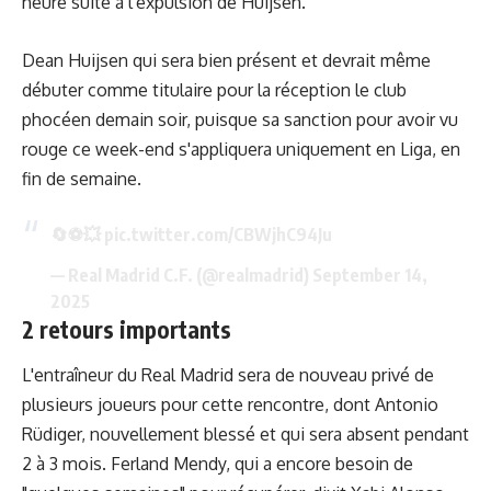
heure suite à l'expulsion de Huijsen.
Dean Huijsen qui sera bien présent et devrait même
débuter comme titulaire pour la réception le club
phocéen demain soir, puisque sa sanction pour avoir vu
rouge ce week-end s'appliquera uniquement en Liga, en
fin de semaine.
🔄⚽💥
pic.twitter.com/CBWjhC94Ju
— Real Madrid C.F. (@realmadrid)
September 14,
2025
2 retours
importants
L'entraîneur du Real Madrid sera de nouveau privé de
plusieurs joueurs pour cette rencontre, dont Antonio
Rüdiger, nouvellement blessé et qui sera absent pendant
2 à 3 mois. Ferland Mendy, qui a encore besoin de