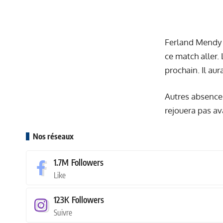
Ferland Mendy a
ce match aller.
prochain. Il a
Autres absences
rejouera pas av
Nos réseaux
1.7M
Followers
Like
123K
Followers
Suivre