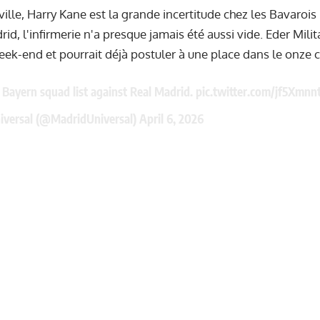
ville, Harry Kane est la grande incertitude chez les Bavaroi
id, l'infirmerie n'a presque jamais été aussi vide. Eder Milit
week-end et pourrait déjà postuler à une place dans le onze 
 Bayern squad list against Real Madrid.
pic.twitter.com/jf5Xmnn
iversal (@MadridUniversal)
April 6, 2026