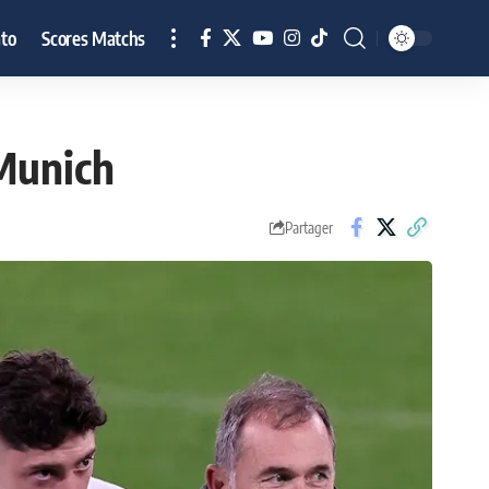
to
Scores Matchs
 Munich
Partager