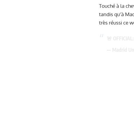
Touché à la che
tandis qu'à Madr
très réussi ce 
🚨 OFFICIAL:
— Madrid Un