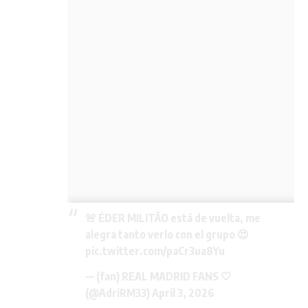
🚨 ÉDER MILITÃO está de vuelta, me
alegra tanto verlo con el grupo 😍
pic.twitter.com/paCr3ua8Yu
— (fan) REAL MADRID FANS 🤍
(@AdriRM33)
April 3, 2026