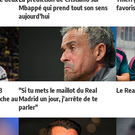
Mbappé qui prend tout son sens
favori
aujourd’hui
3
"Si tu mets le maillot du Real
Le Real
oche au
Madrid un jour, j'arrête de te
parler"