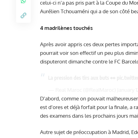
celui-ci n'a pas pris part à la Coupe du M
Aurélien Tchouaméni qui a de son côté be
4 madrilènes touchés
Après avoir appris ces deux pertes import
pourrait voir son effectif un peu plus dim
disputeront dimanche contre le FC Barcelo
La pression des tirs aux buts 👀
pic.twit
— Real Maroc (@ReaIMaroc)
January 1
D'abord, comme on pouvait malheureuseme
est d'ores et déjà forfait pour la finale, a
des examens dans les prochains jours mai
Autre sujet de préoccupation à Madrid, Eder