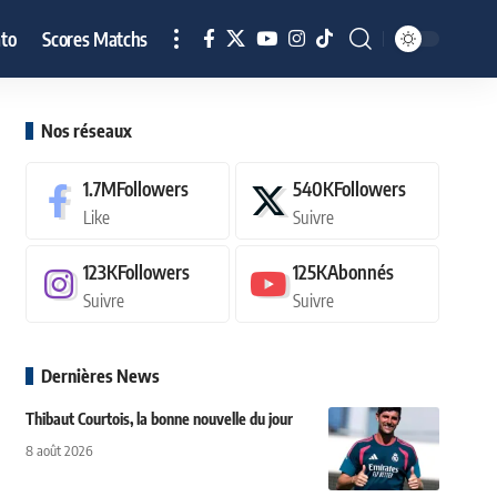
to
Scores Matchs
Nos réseaux
1.7M
Followers
540K
Followers
Like
Suivre
123K
Followers
125K
Abonnés
Suivre
Suivre
Dernières News
Thibaut Courtois, la bonne nouvelle du jour
8 août 2026