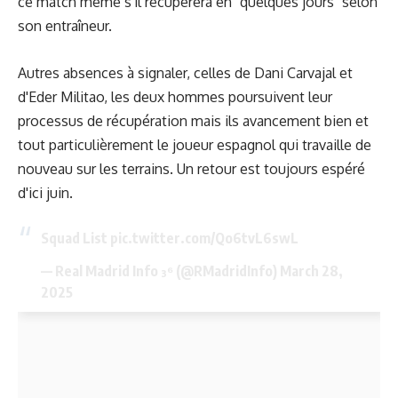
ce match même s'il récupérera en "quelques jours" selon
son entraîneur.
Autres absences à signaler, celles de Dani Carvajal et
d'Eder Militao, les deux hommes poursuivent leur
processus de récupération mais ils avancement bien et
tout particulièrement le joueur espagnol qui travaille de
nouveau sur les terrains. Un retour est toujours espéré
d'ici juin.
Squad List
pic.twitter.com/Qo6tvL6swL
— Real Madrid Info ³⁶ (@RMadridInfo)
March 28,
2025