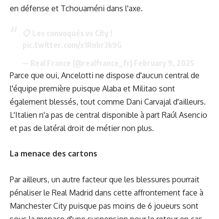
en défense et Tchouaméni dans l'axe.
📋 Les convoqués vs City !
pic.twitter.com/x1Rnbr3k9G
— Real France (@realfrance_fr)
February 9, 2025
Parce que oui, Ancelotti ne dispose d'aucun central de
l'équipe première puisque Alaba et Militao sont
également blessés, tout comme Dani Carvajal d'ailleurs.
L'Italien n'a pas de central disponible à part Raúl Asencio
et pas de latéral droit de métier non plus.
La menace des cartons
Par ailleurs, un autre facteur que les blessures pourrait
pénaliser le Real Madrid dans cette affrontement face à
Manchester City puisque pas moins de 6 joueurs sont
sous la menace d'une suspension pour le retour en cas