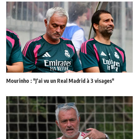
Mourinho : "J’ai vu un Real Madrid à 3 visages"