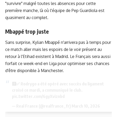
"survivre" malgré toutes les absences pour cette
première manche, là où l'équipe de Pep Guardiola est
quasiment au complet.
Mbappé trop juste
Sans surprise, Kylian Mbappé n'arrivera pas à temps pour
ce match aller mais les espoirs de le voir présent au
retour à l'Etihad existent à Madrid. Le Français sera aussi
forfait ce week-end en Liga pour optimiser ses chances
d'être disponible à Manchester.
🩻✅ Rodrygo a été opéré avec succès du ligament
croisé ce mardi, a communiqué le club.
pic.twitter.com/6gyXviznbd
— Real France (@realfrance_fr)
March 10, 2026