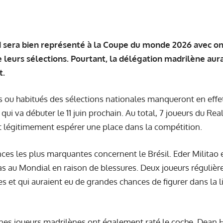
 sera bien représenté à la Coupe du monde 2026 avec o
e leurs sélections. Pourtant, la délégation madrilène aur
t.
s ou habitués des sélections nationales manqueront en effe
ui va débuter le 11 juin prochain. Au total, 7 joueurs du Real
t légitimement espérer une place dans la compétition.
es les plus marquantes concernent le Brésil. Eder Militao
as au Mondial en raison de blessures. Deux joueurs réguliè
s et qui auraient eu de grandes chances de figurer dans la li
unes joueurs madrilènes ont également raté le coche. Dean 