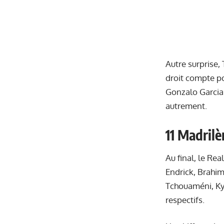
Autre surprise,
droit compte po
Gonzalo Garcia 
autrement.
11 Madril
Au final, le Rea
Endrick, Brahim
Tchouaméni, Ky
respectifs.