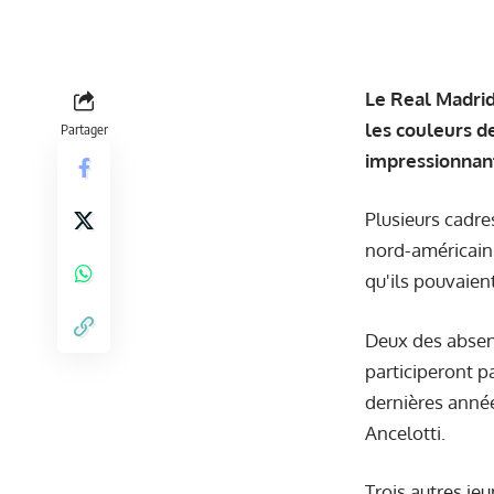
Le Real Madrid
les couleurs d
Partager
impressionnan
Plusieurs cadre
nord-américain q
qu'ils pouvaien
Deux des absenc
participeront p
dernières année
Ancelotti.
Trois autres je