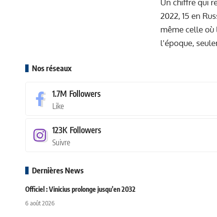
Un chiffre qui 
2022, 15 en Russ
même celle où l
l'époque, seule
Nos réseaux
1.7M
Followers
Like
123K
Followers
Suivre
Dernières News
Officiel : Vinicius prolonge jusqu'en 2032
6 août 2026