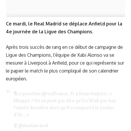
Ce mardi, le Real Madrid se déplace Anfield pour la
4e journée de la Ligue des Champions.
Après trois succès de rang en ce début de campagne de
Ligue des Champions, l'équipe de Xabi Alonso va se
mesurer à Liverpool à Anfield, pour ce qui représente sur
le papier le match le plus compliqué de son calendrier
européen.
🎙️La question
@realfrance_fr
à Dean Huijsen : «
Mbappé ? On ne peut pas dire qu’il n’était pas bon
l’année dernière alors qu’il a remporté le Soulier
d’Or.. »
✌️
@damiancasol