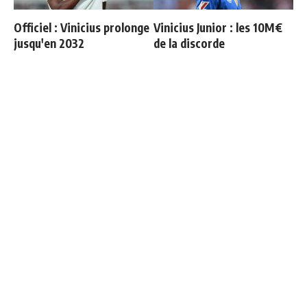
Officiel : Vinicius prolonge
Vinicius Junior : les 10M€
jusqu'en 2032
de la discorde
Mourinho refuse de
"Une immense déception" :
revivre le même scénario
Mbappé vide son sac après
l'élimination des Bleus