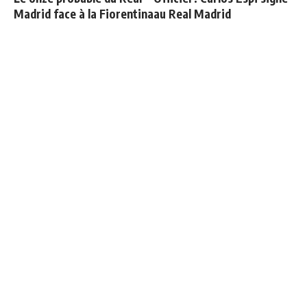
Madrid face à la Fiorentina
au Real Madrid
Vinicius ajoute une
Real Madrid - Fiorentina :
nouvelle condition à sa
les joueurs convoqués par
prolongation de contrat
Mourinho