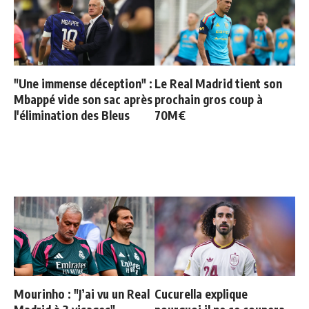
"Une immense déception" :
Le Real Madrid tient son
Mbappé vide son sac après
prochain gros coup à
l'élimination des Bleus
70M€
Mourinho : "J’ai vu un Real
Cucurella explique