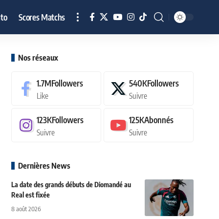
to
Scores Matchs
Nos réseaux
1.7M
Followers
540K
Followers
Like
Suivre
123K
Followers
125K
Abonnés
Suivre
Suivre
Dernières News
La date des grands débuts de Diomandé au
Real est fixée
8 août 2026