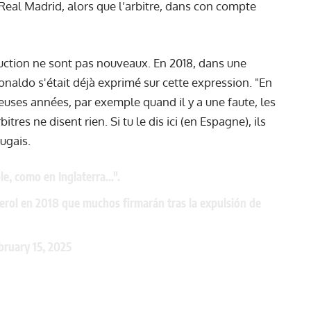
 Real Madrid, alors que l’arbitre, dans con compte
uction ne sont pas nouveaux. En 2018, dans une
onaldo s'était déjà exprimé sur cette expression. "En
euses années, par exemple quand il y a une faute, les
itres ne disent rien. Si tu le dis ici (en Espagne), ils
tugais.
ble, como en Inglaterra...".
erol
en 2018 que muchos firmarán tras la expulsión de
bruary 15, 2025