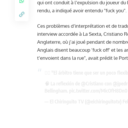
qui ont conduit à l'expulsion du joueur du
rendu, a indiqué avoir entendu "fuck you".
Ces problèmes d’interprétation et de trad
interview accordée à La Sexta, Cristiano R
Angleterre, où j'ai joué pendant de nombr
Anglais disent beaucoup 'fuck off' et les arb
t'envoient dans la rue", avait prédit le Por
🤷‍♂️ "El árbitro tiene que ser un poco flexi
🧠 La reflexión de
@Cristiano
con
@jpedr
Bellingham.
pic.twitter.com/MicOfH8Dn0
— El Chiringuito TV (@elchiringuitotv)
Fe