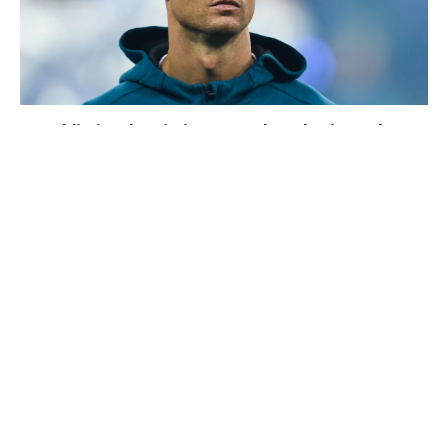
La prédiction de Cristiano sur Mbappé qui prend tout
son sens aujourd’hui
4 joueurs, une seule place : Mourinho va devoir faire