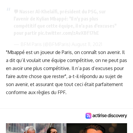
💬 Nasser Al-Khelaïfi, président du PSG, sur
l'avenir de Kylian Mbappé: "Il n'y pas plus
compétitif que cette équipe, il n'a pas d'excuses"
pour partir
pic.twitter.com/zAvXBf17hE
— BFM Paris (@BFMParis)
August 11, 2021
"Mbappé est un joueur de Paris, on connaît son avenir. Il
a dit qu’il voulait une équipe compétitive, on ne peut pas
en avoir une plus compétitive. Il n’a pas d’excuses pour
faire autre chose que rester", a-t-il répondu au sujet de
son avenir, et assurant que tout ceci était parfaitement
conforme aux règles du FPF.