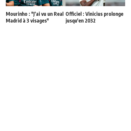
Mourinho : "J’ai vu un Real
Officiel : Vinicius prolonge
Madrid à 3 visages"
jusqu'en 2032
"Une immense déception" :
Mourinho : "Bernardo est
Mbappé vide son sac après
revenu moins bien
l'élimination des Bleus
physiquement, il doit
progresser"