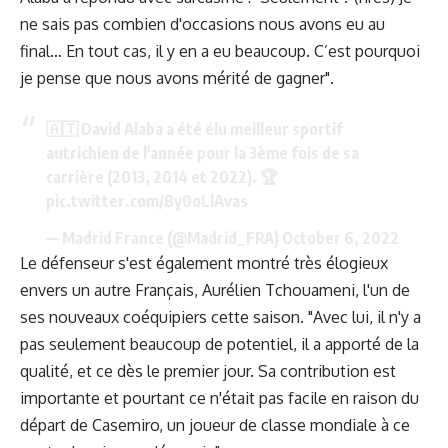
ne sais pas combien d'occasions nous avons eu au
final… En tout cas, il y en a eu beaucoup. C’est pourquoi
je pense que nous avons mérité de gagner".
🇦🇹 David Alaba a été élu meilleur sportif
autrichien de l'année pour la 3ème fois de sa
carrière (2013, 2014 et 2022). 🏆
pic.twitter.com/By0oLlAvas
— Madrid France (@Madrid_FRA)
October 6, 2022
Le défenseur s'est également montré très élogieux
envers un autre Français, Aurélien Tchouameni, l'un de
ses nouveaux coéquipiers cette saison. "Avec lui, il n'y a
pas seulement beaucoup de potentiel, il a apporté de la
qualité, et ce dès le premier jour. Sa contribution est
importante et pourtant ce n'était pas facile en raison du
départ de Casemiro, un joueur de classe mondiale à ce