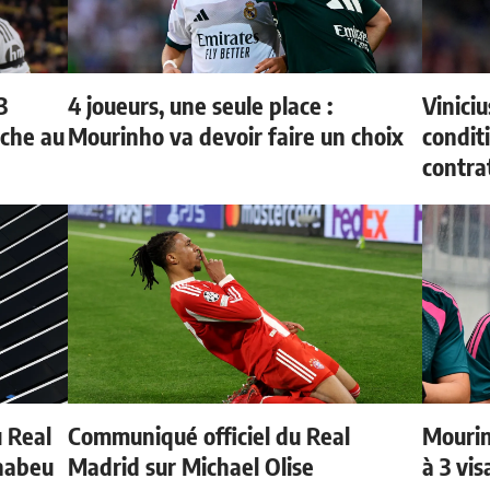
3
4 joueurs, une seule place :
Vinici
oche au
Mourinho va devoir faire un choix
condit
contra
u Real
Communiqué officiel du Real
Mourin
rnabeu
Madrid sur Michael Olise
à 3 vi