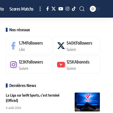
to
Scores Matchs
Nos réseaux
1.7M
Followers
540K
Followers
Like
Suivre
123K
Followers
125K
Abonnés
Suivre
Suivre
Dernières News
La Liga sur beIN Sports, c'est terminé
(Officiel)
6 août 2026