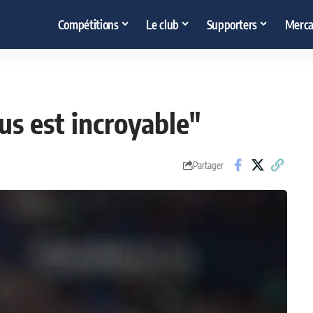
Compétitions
Le club
Supporters
Merca
ius est incroyable"
Partager