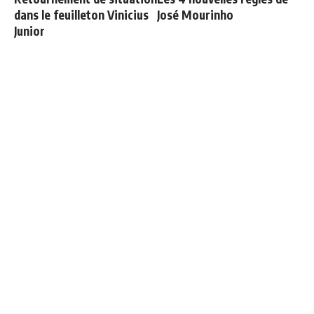
dans le feuilleton Vinicius
José Mourinho
Junior
Le Real Madrid établit un
Deux nouveaux renforts
nouveau record à 189
pour Mourinho
millions d'euros