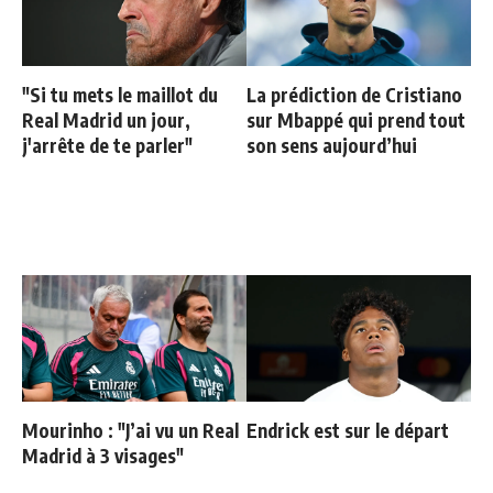
"Si tu mets le maillot du
La prédiction de Cristiano
Real Madrid un jour,
sur Mbappé qui prend tout
j'arrête de te parler"
son sens aujourd’hui
Mourinho : "J’ai vu un Real
Endrick est sur le départ
Madrid à 3 visages"