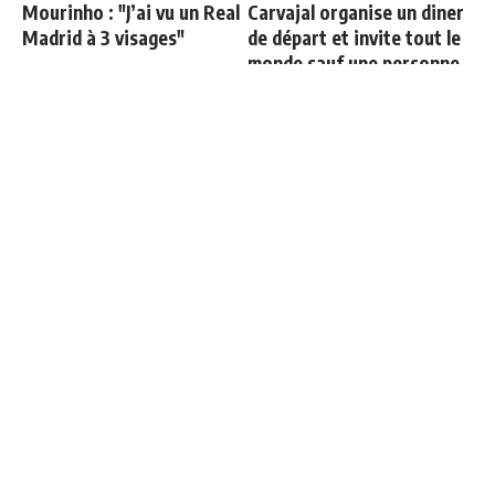
Mourinho : "J’ai vu un Real
Carvajal organise un diner
Madrid à 3 visages"
de départ et invite tout le
monde sauf une personne
Le onze probable du Real
Le Bayern confirme sa
Madrid face à la Fiorentina
décision pour Olise