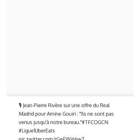
🎙 Jean-Pierre Rivère sur une offre du Real
Madrid pour Amine Gouiri : "Ils ne sont pas
venus jusqu'à notre bureau."
#TFCOGCN
#Ligue1UberEats
pic.twitter.com/rGeFWj66w7