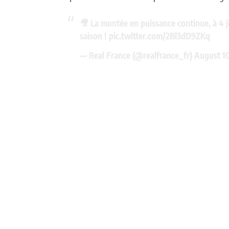
🎥 La montée en puissance continue, à 4 jo
saison !
pic.twitter.com/2Bl3dD9ZKq
— Real France (@realfrance_fr)
August 1