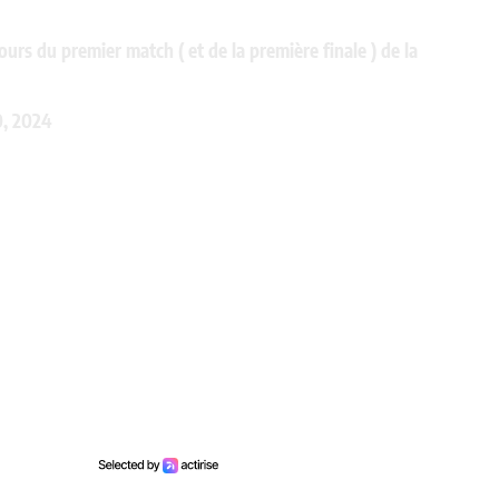
urs du premier match ( et de la première finale ) de la
0, 2024