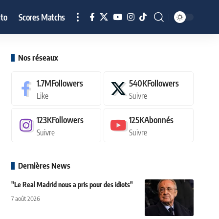
to
Scores Matchs
Nos réseaux
1.7M
Followers
540K
Followers
Like
Suivre
123K
Followers
125K
Abonnés
Suivre
Suivre
Dernières News
"Le Real Madrid nous a pris pour des idiots"
7 août 2026