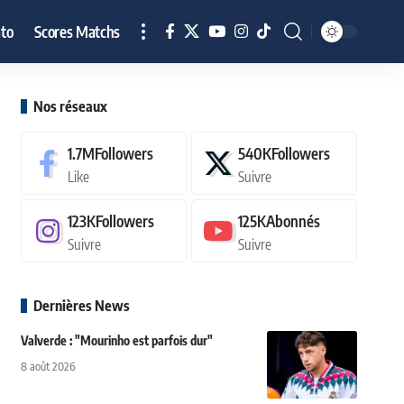
to
Scores Matchs
Nos réseaux
1.7M
Followers
540K
Followers
Like
Suivre
123K
Followers
125K
Abonnés
Suivre
Suivre
Dernières News
Valverde : "Mourinho est parfois dur"
8 août 2026