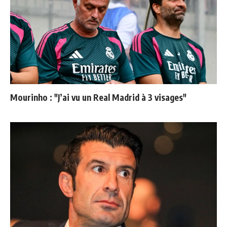
Mourinho : "J’ai vu un Real Madrid à 3 visages"