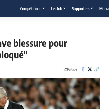
Compétitions
Le club
Supporters
Merca
rave blessure pour
 bloqué"
Partager