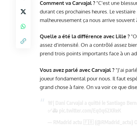
Comment va Carvajal ?
"C'est une blessur
durant ces prochaines heures. Le vestiaire e
malheureusement ça nous arrive souvent 
Quelle a été la différence avec Lille ?
"On
assez d'intensité. On a contrôlé assez bi
prend trois points importants face à un ad
Vous avez parlé avec Carvajal ?
"J'ai parl
joueur fondamental pour nous. Il faut espér
grand chose à faire. On va voir ce que di
🚨| Dani Carvajal a quitté le Santiago 
✅🚑
pic.twitter.com/Eq0q62XReK
— RMadrid actu 🇫🇷 (@RMadrid_actu)
O