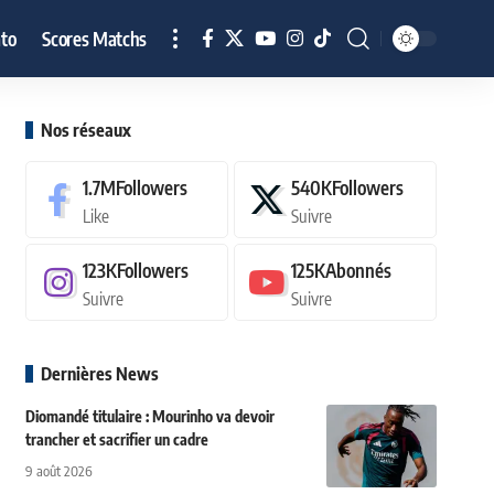
to
Scores Matchs
Nos réseaux
1.7M
Followers
540K
Followers
Like
Suivre
123K
Followers
125K
Abonnés
Suivre
Suivre
Dernières News
Diomandé titulaire : Mourinho va devoir
trancher et sacrifier un cadre
9 août 2026