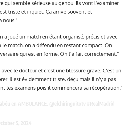
e qui semble sérieuse au genou. Ils vont l'examiner
st triste et inquiet. Ça arrive souvent et
à nous."
 a joué un match en étant organisé, précis et avec
en le match, on a défendu en restant compact. On
versaire qui est en forme. On l'a fait correctement."
é avec le docteur et c'est une blessure grave. C'est un
er. Il est évidemment triste, déçu mais il n'y a pas
sent les examens puis il commencera sa récupération."
Bernabéu en AMBULANCE.
@elchiringuitotv
#RealMadrid
ctober 5, 2024