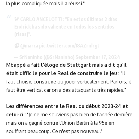
la plus compliquée mais il a réussi."
🚨 CARLO ANCELOTTI: "En estos últimos 2 días
Endrick ha sido valiente en todos los sentidos
(risas)".
📹
@marca
pic.twitter.com/I8AZrnlrgt
— SrNaninho (@SrNaninho)
September 17, 2024
Mbappé a fait l'éloge de Stuttgart mais a dit qu'il
était difficile pour le Real de construire le jeu :
"Il
faut choisir, construire ou jouer verticalement. Parfois, il
faut être vertical car on a des attaquants très rapides."
Les différences entre le Real du début 2023-24 et
celui-ci :
"Je ne me souviens pas bien de l'année dernière
mais on a gagné contre l'Union Berlin à la 95e en
souffrant beaucoup. Ce n'est pas nouveau."