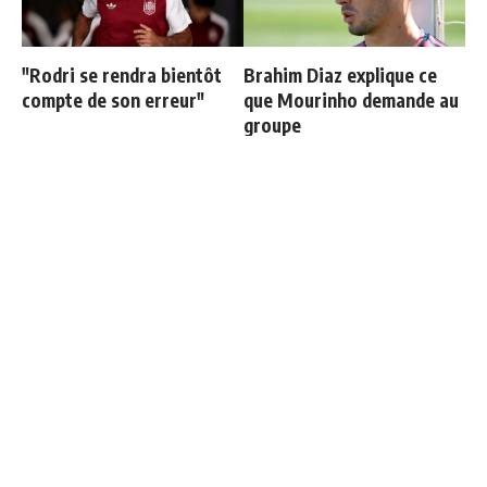
"Rodri se rendra bientôt
Brahim Diaz explique ce
compte de son erreur"
que Mourinho demande au
groupe
Mastantuono explique son
Cucurella explique
choix de rejoindre la
pourquoi il ne se coupera
Fiorentina
jamais les cheveux