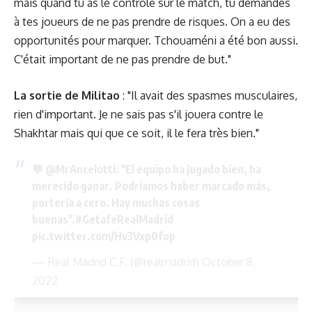
mais quand tu as le contrôle sur le match, tu demandes
à tes joueurs de ne pas prendre de risques. On a eu des
opportunités pour marquer. Tchouaméni a été bon aussi.
C'était important de ne pas prendre de but."
La sortie de Militao
: "Il avait des spasmes musculaires,
rien d'important. Je ne sais pas s'il jouera contre le
Shakhtar mais qui que ce soit, il le fera très bien."
💬
@MrAncelotti
: "El equipo ha jugado bien, ha
merecido ganar. Podríamos haber marcado más,
portería a cero. Hay muchas cosas
buenas".
#GetafeRealMadrid
pic.twitter.com/Hv3Vxp0fop
— Real Madrid C.F. (@realmadrid)
October 8,
2022