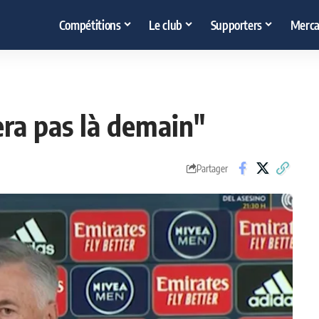
Compétitions
Le club
Supporters
Merca
era pas là demain"
Partager