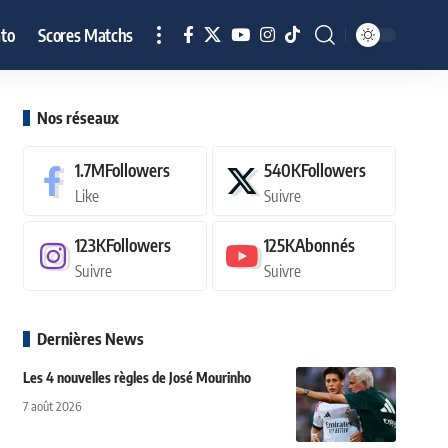
to
Scores Matchs
Nos réseaux
1.7M
Followers
540K
Followers
Like
Suivre
123K
Followers
125K
Abonnés
Suivre
Suivre
Dernières News
Les 4 nouvelles règles de José Mourinho
7 août 2026