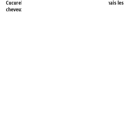
Cucurella explique pourquoi il ne se coupera jamais les
cheveux
Vinicius donne les noms des 3 joueurs dont il est le
plus proche au Real