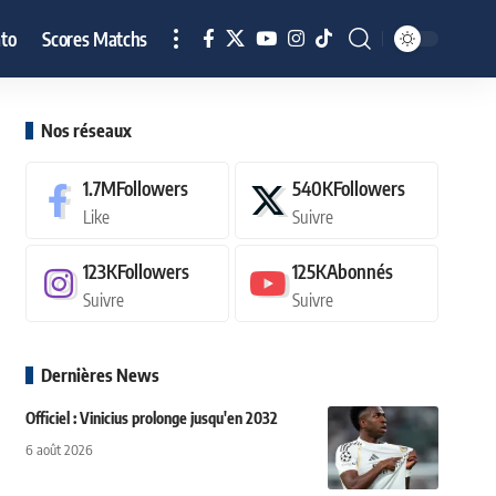
to
Scores Matchs
Nos réseaux
1.7M
Followers
540K
Followers
Like
Suivre
123K
Followers
125K
Abonnés
Suivre
Suivre
Dernières News
Officiel : Vinicius prolonge jusqu'en 2032
6 août 2026