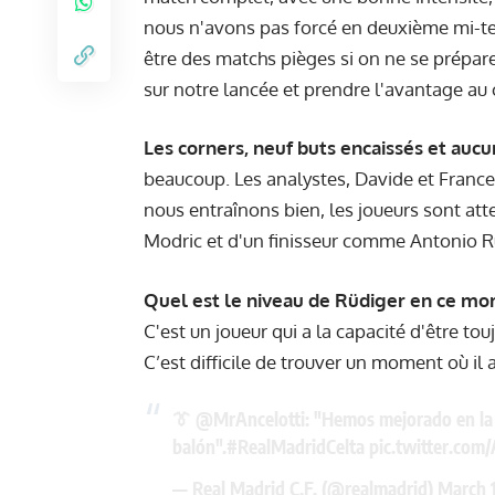
nous n'avons pas forcé en deuxième mi-te
être des matchs pièges si on ne se prépare
sur notre lancée et prendre l'avantage au
Les corners, neuf buts encaissés et auc
beaucoup. Les analystes, Davide et France
nous entraînons bien, les joueurs sont atten
Modric et d'un finisseur comme Antonio R
Quel est le niveau de Rüdiger en ce mo
C'est un joueur qui a la capacité d'être to
C’est difficile de trouver un moment où i
👔
@MrAncelotti
: "Hemos mejorado en la a
balón".
#RealMadridCelta
pic.twitter.co
— Real Madrid C.F. (@realmadrid)
March 