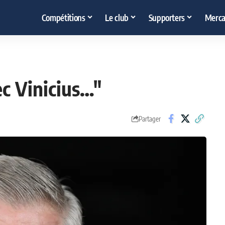
Compétitions
Le club
Supporters
Merca
vec Vinicius…"
Partager