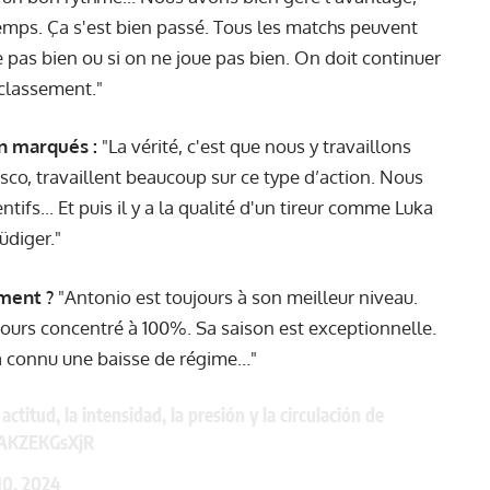
mps. Ça s'est bien passé. Tous les matchs peuvent
 pas bien ou si on ne joue pas bien. On doit continuer
 classement."
un marqués :
"La vérité, c'est que nous y travaillons
sco, travaillent beaucoup sur ce type d’action. Nous
tifs... Et puis il y a la qualité d'un tireur comme Luka
üdiger."
ment ?
"Antonio est toujours à son meilleur niveau.
ujours concentré à 100%. Sa saison est exceptionnelle.
l a connu une baisse de régime…"
ctitud, la intensidad, la presión y la circulación de
m/AKZEKGsXjR
10, 2024