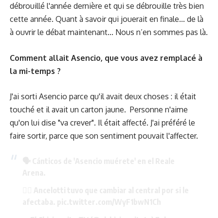
débrouillé l'année dernière et qui se débrouille très bien
cette année. Quant à savoir qui jouerait en finale... de là
à ouvrir le débat maintenant... Nous n’en sommes pas là.
Comment allait Asencio, que vous avez remplacé à
la mi-temps ?
J'ai sorti Asencio parce qu'il avait deux choses : il était
touché et il avait un carton jaune. Personne n'aime
qu'on lui dise "va crever". Il était affecté. J'ai préféré le
faire sortir, parce que son sentiment pouvait l'affecter.
🗣️ Cánticos de 'Asencio muérete' en el Reale
Arena.
🤦‍♂️ Ancelotti tuvo que cambiar al central por si le
afectaba.
pic.twitter.com/WyF1bwN1Ch