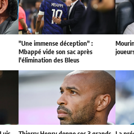
"Une immense déception" :
Mourin
e
Mbappé vide son sac après
joueur
l'élimination des Bleus
 Luis
Thierry Henry donne ses 3 grands
La préd