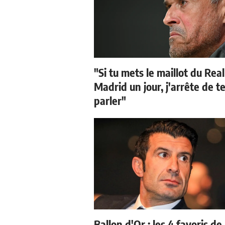
"Si tu mets le maillot du Real
Madrid un jour, j'arrête de t
parler"
Ballon d'Or : les 4 favoris de