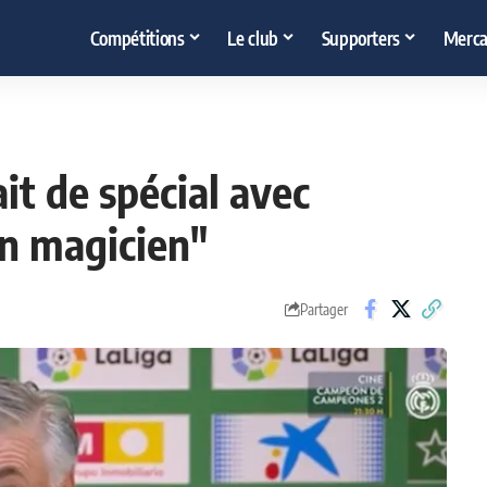
Compétitions
Le club
Supporters
Merca
fait de spécial avec
 un magicien"
Partager