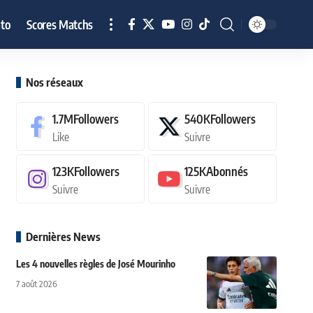
to
Scores Matchs
Nos réseaux
1.7M
Followers
540K
Followers
Like
Suivre
123K
Followers
125K
Abonnés
Suivre
Suivre
Dernières News
Les 4 nouvelles règles de José Mourinho
7 août 2026