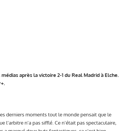
 médias après la victoire 2-1 du Real Madrid à Elche.
r+.
les derniers moments tout le monde pensait que le
que l'arbitre n'a pas sifflé. Ce n'était pas spectaculaire,
s a marqué deux buts fantastiques, ça s'est bien