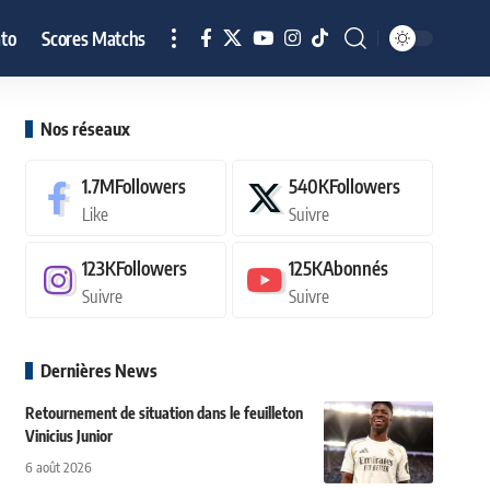
to
Scores Matchs
Nos réseaux
1.7M
Followers
540K
Followers
Like
Suivre
123K
Followers
125K
Abonnés
Suivre
Suivre
Dernières News
Retournement de situation dans le feuilleton
Vinicius Junior
6 août 2026