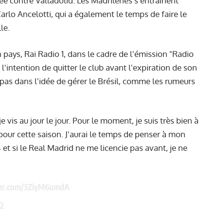
nnée contre Valladolid. Les Madrilènes s'entraînent
arlo Ancelotti, qui a également le temps de faire le
le.
n pays, Rai Radio 1, dans le cadre de l'émission "Radio
s l'intention de quitter le club avant l'expiration de son
a pas dans l'idée de gérer le Brésil, comme les rumeurs
e vis au jour le jour. Pour le moment, je suis très bien à
our cette saison. J'aurai le temps de penser à mon
4 et si le Real Madrid ne me licencie pas avant, je ne
tter.com/3ZiyM6umdA
2