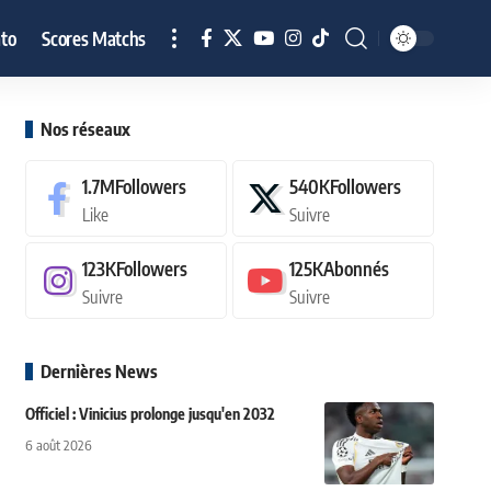
to
Scores Matchs
Nos réseaux
1.7M
Followers
540K
Followers
Like
Suivre
123K
Followers
125K
Abonnés
Suivre
Suivre
Dernières News
Officiel : Vinicius prolonge jusqu'en 2032
6 août 2026