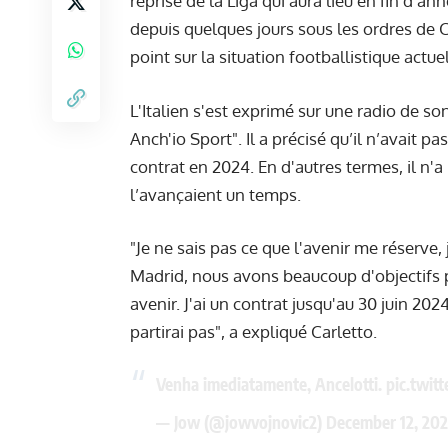
reprise de la Liga qui aura lieu en fin d’a
depuis quelques jours sous les ordres de C
point sur la situation footballistique actuel
L'Italien s'est exprimé sur une radio de so
Anch'io Sport". Il a précisé qu’il n’avait pa
contrat en 2024. En d'autres termes, il n'
l’avançaient un temps.
"Je ne sais pas ce que l'avenir me réserve, j
Madrid, nous avons beaucoup d'objectifs p
avenir. J'ai un contrat jusqu'au 30 juin 202
partirai pas", a expliqué Carletto.
Venha imediatamente, Ancelotti.
pic.twi
— Jow (@jowvojnovic2)
December 12, 202