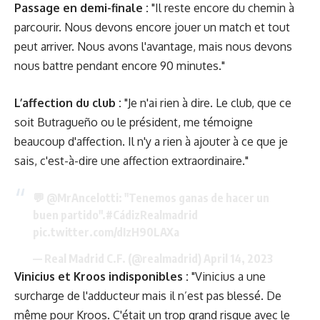
Passage en demi-finale :
"Il reste encore du chemin à
parcourir. Nous devons encore jouer un match et tout
peut arriver. Nous avons l'avantage, mais nous devons
nous battre pendant encore 90 minutes."
L’affection du club :
"Je n'ai rien à dire. Le club, que ce
soit Butragueño ou le président, me témoigne
beaucoup d'affection. Il n'y a rien à ajouter à ce que je
sais, c'est-à-dire une affection extraordinaire."
💬
@MrAncelotti
: "Tenemos ganas de hacer un
buen partido".
#CádizRealmadrid
pic.twitter.com/dIzH90LAXa
— Real Madrid C.F. (@realmadrid)
April 14, 2023
Vinicius et Kroos indisponibles :
"Vinicius a une
surcharge de l'adducteur mais il n’est pas blessé. De
même pour Kroos. C'était un trop grand risque avec le