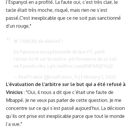
l’Espanyol en a profité. La faute oui, c’est très clair, le
tacle était très moche, risqué, mais rien ne s’est
passé.C'est inexplicable que ce ne soit pas sanctionné
d’un rouge."
🚨 THREAD de debrief !
En l'absence exceptionnelle de live YT, petit
retour écrit sur la contre- performance de ce soir
en 5 points clés ⤵️
pic.twitter.com/8W9AQFVyJ2
— Real France (@realfrance_fr)
February 1, 2025
L’évaluation de l’arbitre sur le but qui a été refusé à
Vinicius
: "Oui, il nous a dit que c’était une faute de
Mbappé. Je ne veux pas parler de cette question. Je me
concentre sur ce qui s’est passé aujourd’hui. La décision
qu’ils ont prise est inexplicable parce que tout le monde
l’a vue."