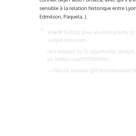
sensible à la relation historique entre Lyo
Edmilson, Paqueta..).
🚨❤️💙 Endrick gives absolute priority t
League clubs keen.
He’s tempted by OL opportunity, straight l
pic.twitter.com/0YfFbb6MUr
— Fabrizio Romano (@FabrizioRomano)
N