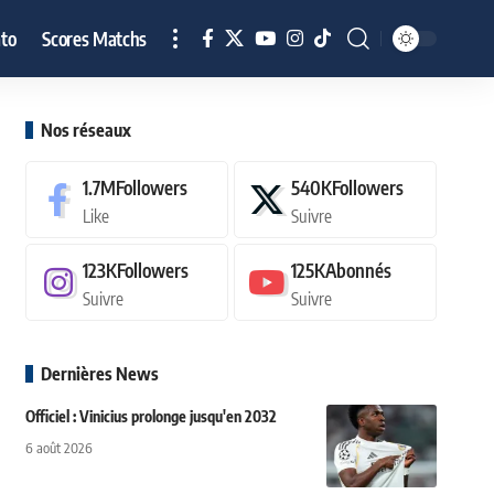
to
Scores Matchs
Nos réseaux
1.7M
Followers
540K
Followers
Like
Suivre
123K
Followers
125K
Abonnés
Suivre
Suivre
Dernières News
Officiel : Vinicius prolonge jusqu'en 2032
6 août 2026