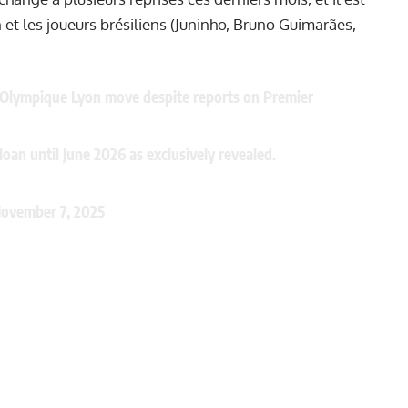
n et les joueurs brésiliens (Juninho, Bruno Guimarães,
o Olympique Lyon move despite reports on Premier
oan until June 2026 as exclusively revealed.
ovember 7, 2025