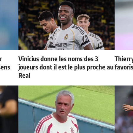
r
Vinicius donne les noms des 3
Thierr
sens
joueurs dont il est le plus proche au
favori
Real