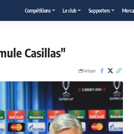
Compétitions
Le club
Supporters
Merca
mule Casillas"
Partager