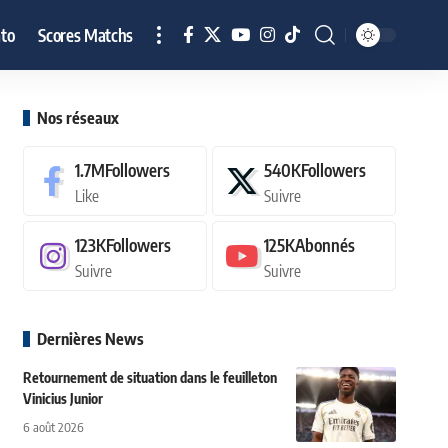
to
Scores Matchs
Nos réseaux
1.7M
Followers
540K
Followers
Like
Suivre
123K
Followers
125K
Abonnés
Suivre
Suivre
Dernières News
Retournement de situation dans le feuilleton
Vinicius Junior
6 août 2026