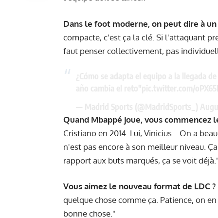
Dans le foot moderne, on peut dire à un
compacte, c'est ça la clé. Si l'attaquant pr
faut penser collectivement, pas individue
¿Cómo se adapta el equipo a la llegada de
año cambia el reto"
pic.twitter.com/oPX65
— Madrid Sports (@MadridSports_)
Augu
Quand Mbappé joue, vous commencez le 
Cristiano en 2014. Lui, Vinicius... On a bea
n'est pas encore à son meilleur niveau. Ç
rapport aux buts marqués, ça se voit déjà.
Vous aimez le nouveau format de LDC ?
quelque chose comme ça. Patience, on en p
bonne chose."