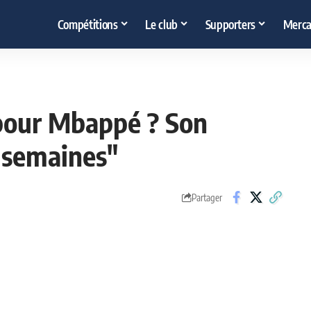
Compétitions
Le club
Supporters
Merca
r pour Mbappé ? Son
 semaines"
Partager