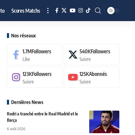
to
Scores Matchs
Nos réseaux
1.7M
Followers
540K
Followers
Like
Suivre
123K
Followers
125K
Abonnés
Suivre
Suivre
Dernières News
Rodri a tranché entre le Real Madrid et le
Barça
6 août 2026