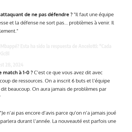
 attaquant de ne pas défendre ?
"Il faut une équipe
esse et la défense ne sort pas... problèmes à venir. Il
llement."
 Mbappé? Esta ha sido la respuesta de Ancelotti: "Cada
KicBl
st 28, 2024
match à 1-0 ?
C'est ce que vous avez dit avec
ucoup de ressources. On a inscrit 6 buts et l'équipe
a dit beaucoup. On aura jamais de problèmes par
"
"Je n'ai pas encore d'avis parce qu'on n'a jamais joué
arlera durant l'année. La nouveauté est parfois une