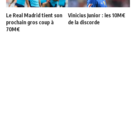
Le Real Madrid tient son
Vinicius Junior : les 10M€
prochain gros coup à
de la discorde
70M€
Les 4 nouvelles règles de
Le onze probable du Real
José Mourinho
Madrid face à Ferencvaros