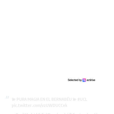
💫 PURA MAGIA EN EL BERNABÉU 💫
#UCL
pic.twitter.com/vzUWDUCCek