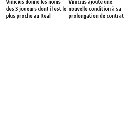
Vinicius donne les noms
Vinicius ajoute une
des 3 joueurs dont il est le
nouvelle condition à sa
plus proche au Real
prolongation de contrat
Officiel : Carlos Espi signe
Le onze probable du Real
au Real Madrid
Madrid face à la Fiorentina